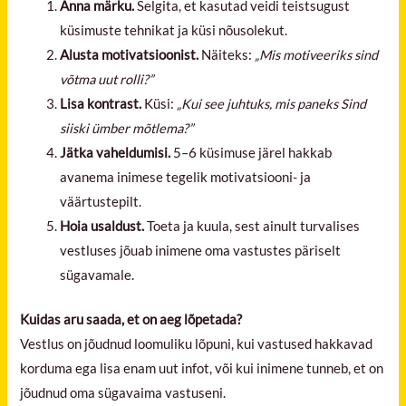
Anna märku.
Selgita, et kasutad veidi teistsugust
küsimuste tehnikat ja küsi nõusolekut.
Alusta motivatsioonist.
Näiteks:
„Mis motiveeriks sind
võtma uut rolli?”
Lisa kontrast.
Küsi:
„Kui see juhtuks, mis paneks Sind
siiski ümber mõtlema?”
Jätka vaheldumisi.
5–6 küsimuse järel hakkab
avanema inimese tegelik motivatsiooni- ja
väärtustepilt.
Hoia usaldust.
Toeta ja kuula, sest ainult turvalises
vestluses jõuab inimene oma vastustes päriselt
sügavamale.
Kuidas aru saada, et on aeg lõpetada?
Vestlus on jõudnud loomuliku lõpuni, kui vastused hakkavad
korduma ega lisa enam uut infot, või kui inimene tunneb, et on
jõudnud oma sügavaima vastuseni.