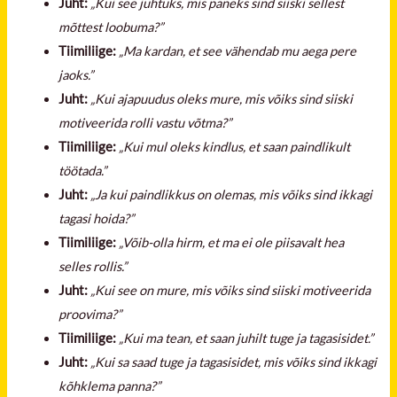
Juht:
„Kui see juhtuks, mis paneks sind siiski sellest
mõttest loobuma?”
Tiimiliige:
„Ma kardan, et see vähendab mu aega pere
jaoks.”
Juht:
„Kui ajapuudus oleks mure, mis võiks sind siiski
motiveerida rolli vastu võtma?”
Tiimiliige:
„Kui mul oleks kindlus, et saan paindlikult
töötada.”
Juht:
„Ja kui paindlikkus on olemas, mis võiks sind ikkagi
tagasi hoida?”
Tiimiliige:
„Võib-olla hirm, et ma ei ole piisavalt hea
selles rollis.”
Juht:
„Kui see on mure, mis võiks sind siiski motiveerida
proovima?”
Tiimiliige:
„Kui ma tean, et saan juhilt tuge ja tagasisidet.”
Juht:
„Kui sa saad tuge ja tagasisidet, mis võiks sind ikkagi
kõhklema panna?”