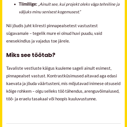
Tiimiliige:
„Ainult see, kui projekt oleks väga tehniline ja
väljuks minu senisest kogemusest.”
Nii jõudis juht kiiresti pinnapealsetest vastustest
sügavamale – tegelik mure ei olnud huvi puudu, vaid
enesekindlus ja vajadus toe järele.
Miks see töötab?
Tavaliste vestluste käigus kuuleme sageli ainult esimest,
pinnapealset vastust. Kontrastküsimused aitavad aga edasi
kaevata ja jõuda väärtusteni, mis mõjutavad inimese otsuseid
kõige rohkem – olgu selleks töö tähendus, arenguvõimalused,
töö- ja eraelu tasakaal või hoopis kuuluvustunne.