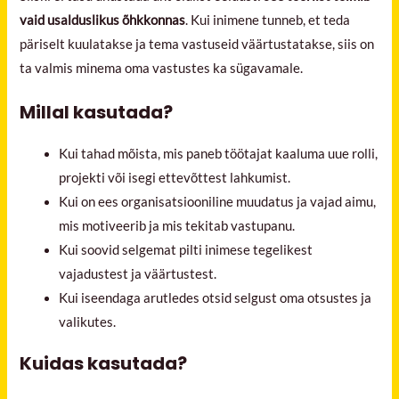
vaid usalduslikus õhkkonnas
. Kui inimene tunneb, et teda
päriselt kuulatakse ja tema vastuseid väärtustatakse, siis on
ta valmis minema oma vastustes ka sügavamale.
Millal kasutada?
Kui tahad mõista, mis paneb töötajat kaaluma uue rolli,
projekti või isegi ettevõttest lahkumist.
Kui on ees organisatsiooniline muudatus ja vajad aimu,
mis motiveerib ja mis tekitab vastupanu.
Kui soovid selgemat pilti inimese tegelikest
vajadustest ja väärtustest.
Kui iseendaga arutledes otsid selgust oma otsustes ja
valikutes.
Kuidas kasutada?