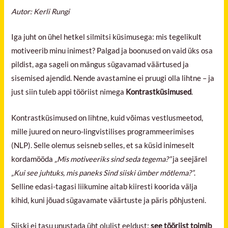
Autor: Kerli Rungi
Iga juht on ühel hetkel silmitsi küsimusega: mis tegelikult
motiveerib minu inimest? Palgad ja boonused on vaid üks osa
pildist, aga sageli on mängus sügavamad väärtused ja
sisemised ajendid. Nende avastamine ei pruugi olla lihtne – ja
just siin tuleb appi tööriist nimega
Kontrastküsimused
.
Kontrastküsimused on lihtne, kuid võimas vestlusmeetod,
mille juured on neuro-lingvistilises programmeerimises
(NLP). Selle olemus seisneb selles, et sa küsid inimeselt
kordamööda
„Mis motiveeriks sind seda tegema?”
ja seejärel
„Kui see juhtuks, mis paneks Sind siiski ümber mõtlema?”
.
Selline edasi-tagasi liikumine aitab kiiresti koorida välja
kihid, kuni jõuad sügavamate väärtuste ja päris põhjusteni.
Siiski ei tasu unustada üht olulist eeldust:
see tööriist toimib