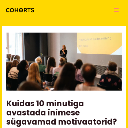
Skip
Main
to
Men
content
Kuidas 10 minutiga
avastada inimese
sügavamad motivaatorid?