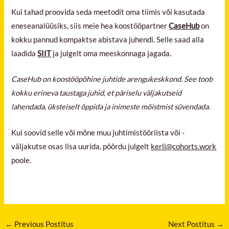
Kui tahad proovida seda meetodit oma tiimis või kasutada
eneseanalüüsiks, siis meie hea koostööpartner
CaseHub
on
kokku pannud kompaktse abistava juhendi. Selle saad alla
laadida
SIIT
ja julgelt oma meeskonnaga jagada.
CaseHub on koostööpõhine juhtide arengukeskkond. See toob
kokku erineva taustaga juhid, et päriselu väljakutseid
lahendada, üksteiselt õppida ja inimeste mõistmist süvendada.
Kui soovid selle või mõne muu juhtimistööriista või -
väljakutse osas lisa uurida, pöördu julgelt
kerli@cohorts.work
poole.
←
Previous Postitus
Next Postitus
→