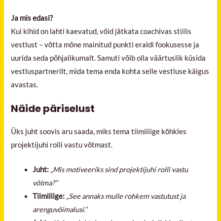
Ja mis edasi?
Kui kihid on lahti kaevatud, võid jätkata coachivas stiilis
vestlust – võtta mõne mainitud punkti eraldi fookusesse ja
uurida seda põhjalikumalt. Samuti võib olla väärtuslik küsida
vestluspartnerilt, mida tema enda kohta selle vestluse käigus
avastas.
Näide päriselust
Üks juht soovis aru saada, miks tema tiimiliige kõhkles
projektijuhi rolli vastu võtmast.
Juht:
„Mis motiveeriks sind projektijuhi rolli vastu
võtma?”
Tiimiliige:
„See annaks mulle rohkem vastutust ja
arenguvõimalusi.”